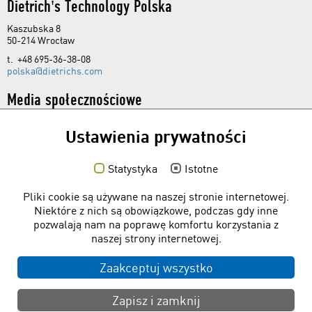
Dietrich's Technology Polska
Kaszubska 8
50-214 Wrocław
t. +48 695-36-38-08
polska@dietrichs.com
Media społecznościowe
Ustawienia prywatności
Statystyka
Istotne
Linki
Pliki cookie są używane na naszej stronie internetowej.
Bezpłatne programy
Niektóre z nich są obowiązkowe, podczas gdy inne
pozwalają nam na poprawę komfortu korzystania z
Formularz kontaktowy
naszej strony internetowej.
Forum
Infoteka
Zaakceptuj wszystko
Pytania do serwisu
Zapisz i zamknij