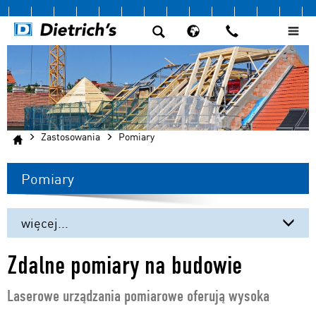
Zastosowania
Pomiary
Pomiary
więcej...
Więźby dachowe
Zdalne pomiary na budowie
Wiązary dachowe
Laserowe urządzania pomiarowe oferują wysoka
Panel SIP