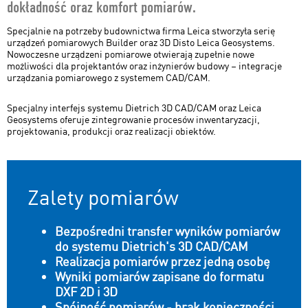
dokładność oraz komfort pomiarów.
Pomiary
Specjalnie na potrzeby budownictwa firma Leica stworzyła serię
urządzeń pomiarowych Builder oraz 3D Disto Leica Geosystems.
Fizyka budowli
Nowoczesne urządzeni pomiarowe otwierają zupełnie nowe
możliwości dla projektantów oraz inżynierów budowy – integracje
Domy z bala
urządzania pomiarowego z systemem CAD/CAM.
Mała architektura
Specjalny interfejs systemu Dietrich 3D CAD/CAM oraz Leica
Geosystems oferuje zintegrowanie procesów inwentaryzacji,
projektowania, produkcji oraz realizacji obiektów.
Dekarstwo
Ciężki szkielet
Obliczenia konstrukcji
Zalety pomiarów
Obliczenia sztywności ścian
Bezpośredni transfer wyników pomiarów
do systemu Dietrich's 3D CAD/CAM
Domy szkieletowe
Realizacja pomiarów przez jedną osobę
Konstrukcje inżynierskie
Wyniki pomiarów zapisane do formatu
DXF 2D i 3D
Domy CLT, MHM, HBE
Spójność pomiarów - brak konieczności