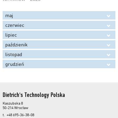
DA 1 – dach i więźba
maj
Szkolenia indywidualne
czerwiec
AC 1 - akademia ciesielska
lipiec
paździenik
listopad
grudzień
Dietrich's Technology Polska
Kaszubska 8
50-214 Wrocław
t. +48 695-36-38-08