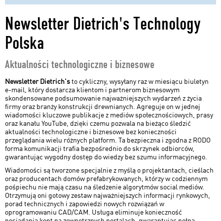
Wsparcie techniczne
Newsletter Dietrich's Technology
Newsletter Dietrich's
Polska
Studenci
Aktualności technologiczne i biznesowe
Publikacje
Newsletter Dietrich's
to cykliczny, wysyłany raz w miesiącu biuletyn
e-mail, który dostarcza klientom i partnerom biznesowym
Projekty
skondensowane podsumowanie najważniejszych wydarzeń z życia
firmy oraz branży konstrukcji drewnianych. Agreguje on w jednej
Bezpłatne programy
wiadomości kluczowe publikacje z mediów społecznościowych, prasy
oraz kanału YouTube, dzięki czemu pozwala na bieżąco śledzić
aktualności technologiczne i biznesowe bez konieczności
Updates
przeglądania wielu różnych platform. Ta bezpieczna i zgodna z RODO
forma komunikacji trafia bezpośrednio do skrzynek odbiorców,
Filmy demonstracyjne
gwarantując wygodny dostęp do wiedzy bez szumu informacyjnego.
Wiadomości są tworzone specjalnie z myślą o projektantach, cieślach
Nowości Dietrich's
oraz producentach domów prefabrykowanych, którzy w codziennym
pośpiechu nie mają czasu na śledzenie algorytmów social mediów.
Otrzymują oni gotowy zestaw najważniejszych informacji rynkowych,
Wymagania sprzętowe
porad technicznych i zapowiedzi nowych rozwiązań w
oprogramowaniu CAD/CAM. Usługa eliminuje konieczność
posiadania kont na zewnętrznych portalach, gwarantując pełną