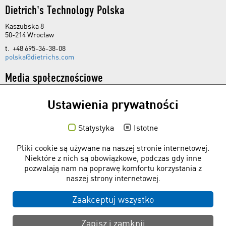
Dietrich's Technology Polska
Kaszubska 8
50-214 Wrocław
t. +48 695-36-38-08
polska@dietrichs.com
Media społecznościowe
Ustawienia prywatności
Statystyka
Istotne
Linki
Pliki cookie są używane na naszej stronie internetowej.
Bezpłatne programy
Niektóre z nich są obowiązkowe, podczas gdy inne
pozwalają nam na poprawę komfortu korzystania z
Formularz kontaktowy
naszej strony internetowej.
Forum
Infoteka
Zaakceptuj wszystko
Pytania do serwisu
Zapisz i zamknij