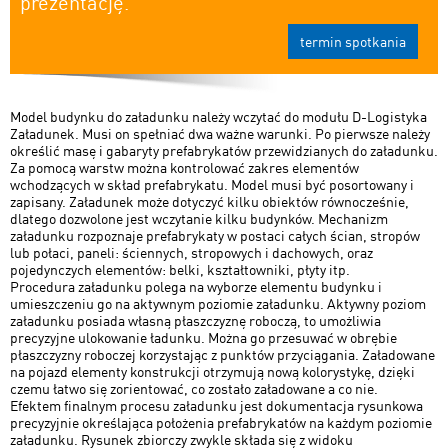
prezentację.
termin spotkania
Model budynku do załadunku należy wczytać do modułu D-Logistyka
Załadunek. Musi on spełniać dwa ważne warunki. Po pierwsze należy
określić masę i gabaryty prefabrykatów przewidzianych do załadunku.
Za pomocą warstw można kontrolować zakres elementów
wchodzących w skład prefabrykatu. Model musi być posortowany i
zapisany. Załadunek może dotyczyć kilku obiektów równocześnie,
dlatego dozwolone jest wczytanie kilku budynków. Mechanizm
załadunku rozpoznaje prefabrykaty w postaci całych ścian, stropów
lub połaci, paneli: ściennych, stropowych i dachowych, oraz
pojedynczych elementów: belki, kształtowniki, płyty itp.
Procedura załadunku polega na wyborze elementu budynku i
umieszczeniu go na aktywnym poziomie załadunku. Aktywny poziom
załadunku posiada własną płaszczyznę roboczą, to umożliwia
precyzyjne ulokowanie ładunku. Można go przesuwać w obrębie
płaszczyzny roboczej korzystając z punktów przyciągania. Załadowane
na pojazd elementy konstrukcji otrzymują nową kolorystykę, dzięki
czemu łatwo się zorientować, co zostało załadowane a co nie.
Efektem finalnym procesu załadunku jest dokumentacja rysunkowa
precyzyjnie określająca położenia prefabrykatów na każdym poziomie
załadunku. Rysunek zbiorczy zwykle składa się z widoku