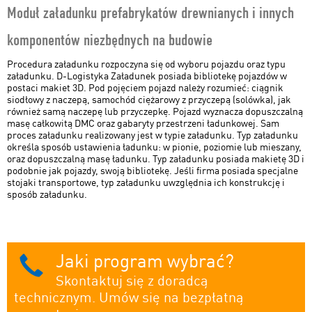
Moduł załadunku prefabrykatów drewnianych i innych
D-CAM
komponentów niezbędnych na budowie
D-CAD
Procedura załadunku rozpoczyna się od wyboru pojazdu oraz typu
załadunku. D-Logistyka Załadunek posiada bibliotekę pojazdów w
D-MAS
postaci makiet 3D. Pod pojęciem pojazd należy rozumieć: ciągnik
siodłowy z naczepą, samochód ciężarowy z przyczepą (solówka), jak
również samą naczepę lub przyczepkę. Pojazd wyznacza dopuszczalną
D-Strop
masę całkowitą DMC oraz gabaryty przestrzeni ładunkowej. Sam
proces załadunku realizowany jest w typie załadunku. Typ załadunku
D-Nesting
określa sposób ustawienia ładunku: w pionie, poziomie lub mieszany,
oraz dopuszczalną masę ładunku. Typ załadunku posiada makietę 3D i
D-Wiązar
podobnie jak pojazdy, swoją bibliotekę. Jeśli firma posiada specjalne
stojaki transportowe, typ załadunku uwzględnia ich konstrukcję i
sposób załadunku.
D-Dach Konstruktor
D-Logistyka Załadunek
Jaki program wybrać?
Skontaktuj się z doradcą
technicznym. Umów się na bezpłatną