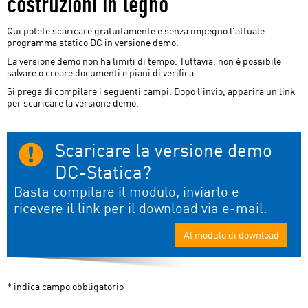
costruzioni in legno
DC-Statik Demo
Qui potete scaricare gratuitamente e senza impegno l'attuale
programma statico DC in versione demo.
Info sulla DC-Statica
La versione demo non ha limiti di tempo. Tuttavia, non è possibile
salvare o creare documenti e piani di verifica.
Si prega di compilare i seguenti campi. Dopo l'invio, apparirà un link
per scaricare la versione demo.
Scaricare la versione demo
DC-Statica?
Basta compilare il modulo, inviarlo e
ricevere il link per il download via e-mail.
Al modulo di download
* indica campo obbligatorio