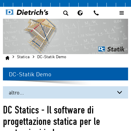
Statica
DC-Statik Demo
DC-Statik Demo
altro...
Calcolo Strutturale per costruzioni legno
DC Statics - Il software di
Moduli aggiuntivi
progettazione statica per le
Irrigidimento strutturale