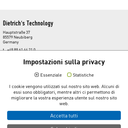
Dietrich's Technology
Hauptstraße 37
85579 Neubiberg
Germany
t. +49 89 61 44 21 0
f. +49 89 61 44 21 44
kontakt@
dietrichs.com
Impostazioni sulla privacy
Social media
Essenziale
Statistiche
I cookie vengono utilizzati sul nostro sito web. Alcuni di
essi sono obbligatori, mentre altri ci permettono di
Link rapidi
migliorare la vostra esperienza utente sul nostro sito
web.
Film del prodotto su YouTube
Download gratuito
Accetta tutti
Il tuo contatto con noi