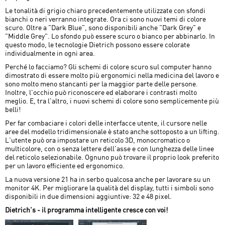
Le tonalità di grigio chiaro precedentemente utilizzate con sfondi
bianchi o neri verranno integrate. Ora ci sono nuovi temi di colore
scuro. Oltre a "Dark Blue", sono disponibili anche "Dark Grey" e
"Middle Grey". Lo sfondo può essere scuro o bianco per abbinarlo. In
questo modo, le tecnologie Dietrich possono essere colorate
individualmente in ogni area.
Perché lo facciamo? Gli schemi di colore scuro sul computer hanno
dimostrato di essere molto più ergonomici nella medicina del lavoro e
sono molto meno stancanti per la maggior parte delle persone.
Inoltre, l'occhio può riconoscere ed elaborare i contrasti molto
meglio. E, tra l'altro, i nuovi schemi di colore sono semplicemente più
belli!
Per far combaciare i colori delle interfacce utente, il cursore nelle
aree del modello tridimensionale è stato anche sottoposto a un lifting.
L'utente può ora impostare un reticolo 3D, monocromatico o
multicolore, con o senza lettere dell'asse e con lunghezza delle linee
del reticolo selezionabile. Ognuno può trovare il proprio look preferito
per un lavoro efficiente ed ergonomico.
La nuova versione 21 ha in serbo qualcosa anche per lavorare su un
monitor 4K. Per migliorare la qualità del display, tutti i simboli sono
disponibili in due dimensioni aggiuntive: 32 e 48 pixel.
Dietrich's - il programma intelligente cresce con voi!