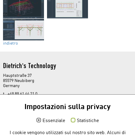
indietro
Dietrich's Technology
Hauptstraße 37
85579 Neubiberg
Germany
t. +49 89 61 44 21 0
f. +49 89 61 44 21 44
kontakt@
dietrichs.com
Impostazioni sulla privacy
Social media
Essenziale
Statistiche
I cookie vengono utilizzati sul nostro sito web. Alcuni di