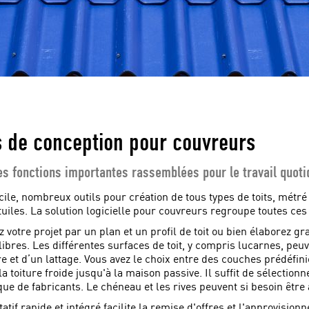
s de conception pour couvreurs
es fonctions importantes rassemblées pour le travail quoti
cile, nombreux outils pour création de tous types de toits, métré
 tuiles. La solution logicielle pour couvreurs regroupe toutes ces
z votre projet par un plan et un profil de toit ou bien élaborez 
libres. Les différentes surfaces de toit, y compris lucarnes, p
e et d’un lattage. Vous avez le choix entre des couches prédéfini
la toiture froide jusqu'à la maison passive. Il suffit de sélection
que de fabricants. Le chéneau et les rives peuvent si besoin être 
tatif rapide et intégré facilite la remise d'offres et l'approvisi