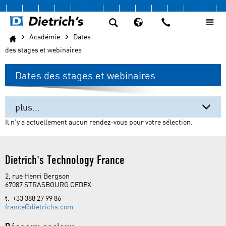
Académie
Dates
des stages et webinaires
Dates des stages et webinaires
plus...
Il n'y a actuellement aucun rendez-vous pour votre sélection.
Dates des stages et webinaires
Formation Clients
Dietrich's Technology France
Tutoriels
2, rue Henri Bergson
67087 STRASBOURG CEDEX
Forum Utilisateurs
t. +33 388 27 99 86
france@
dietrichs.com
Soutien aux Etudiants