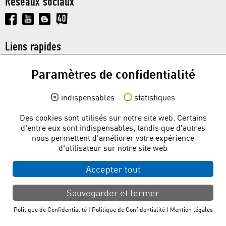
Réseaux sociaux
Soutien aux Enseignants
Liens rapides
Téléchargement gratuit
Paramètres de confidentialité
Base de connaissances
Forum Utilisateurs
indispensables
statistiques
© 2026 dietrichs.com
Des cookies sont utilisés sur notre site web. Certains
Politique de Confidentialité
|
Mention légales
d'entre eux sont indispensables, tandis que d'autres
nous permettent d'améliorer votre expérience
d'utilisateur sur notre site web
Accepter tout
Sauvegarder et fermer
Politique de Confidentialité
|
Politique de Confidentialité
|
Mention légales