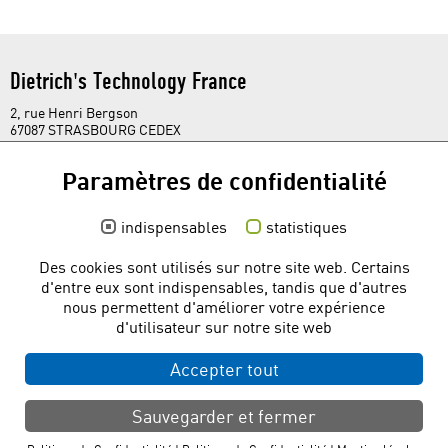
Dietrich's Technology France
2, rue Henri Bergson
67087 STRASBOURG CEDEX
t. +33 388 27 99 86
france@
dietrichs.com
Paramètres de confidentialité
Réseaux sociaux
indispensables
statistiques
Des cookies sont utilisés sur notre site web. Certains
d'entre eux sont indispensables, tandis que d'autres
Liens rapides
nous permettent d'améliorer votre expérience
d'utilisateur sur notre site web
Téléchargement gratuit
Base de connaissances
Accepter tout
Forum Utilisateurs
Sauvegarder et fermer
© 2026 dietrichs.com