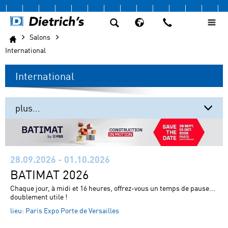
Salons
International
International
plus...
International
France
28.09.2026 - 01.10.2026
Calendar
BATIMAT 2026
Chaque jour, à midi et 16 heures, offrez-vous un temps de pause...
doublement utile !
lieu:
Paris Expo Porte de Versailles