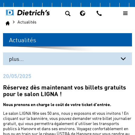
Actualités
Actualités
plus...
Systèmes CAO
20/05/2025
FONCTIONNALITES
Réservez dès maintenant vos billets gratuits
pour le salon LIGNA !
Calcul statique
Nous prenons en charge le coût de votre ticket d'entrée.
Académie
Le salon LIGNA fête ses 50 ans, nous y exposons et vous invitons ! En
cliquant sur la bannière, vous pouvez demander votre billet journalier
Services
gratuit, qui vous permettra également d'utiliser les transports
publics à Hanovre et dans ses environs. Voyagez confortablement en
Actualités
bus ou en train sur le réseau ÜSTRA de Hanovre pour vous rendre au