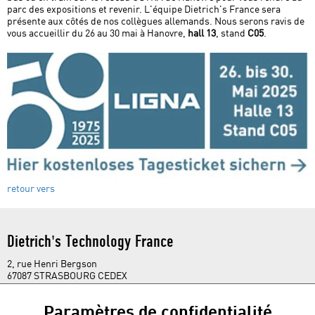
parc des expositions et revenir. L'équipe Dietrich's France sera
présente aux côtés de nos collègues allemands. Nous serons ravis de
Salons
vous accueillir du 26 au 30 mai à Hanovre,
hall 13
, stand
C05
.
Sur Nous
Contact
retour vers
Dietrich's Technology France
2, rue Henri Bergson
67087 STRASBOURG CEDEX
t. +33 388 27 99 86
france@
dietrichs.com
Paramètres de confidentialité