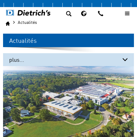
Actualités
Actualités
plus...
Systèmes CAO
FONCTIONNALITES
Calcul statique
Académie
Services
Actualités